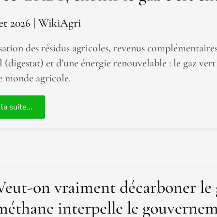
let 2026
| WikiAgri
sation des résidus agricoles, revenus complémentaires
l (digestat) et d’une énergie renouvelable : le gaz ver
e monde agricole.
 la suite...
Veut-on vraiment décarboner le gaz
méthane interpelle le gouverne