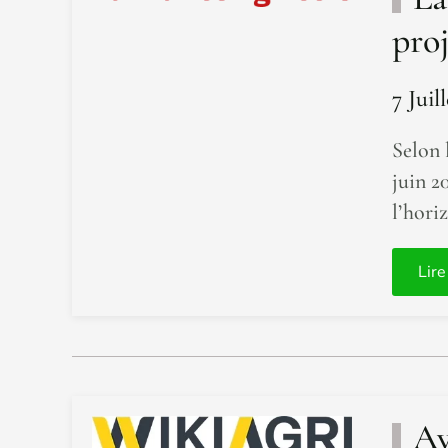
proj
7 Juil
Selon 
juin 2
l’hori
Lire
Av