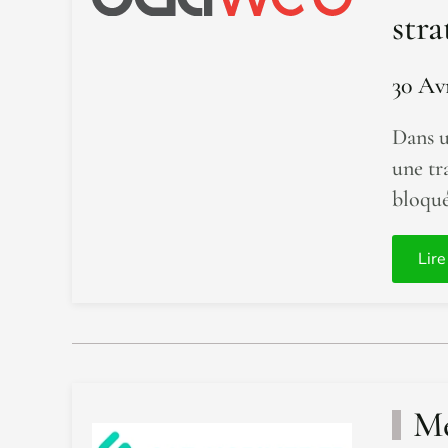
stra
30 Av
Dans u
une tr
bloqué
Lire
Mé