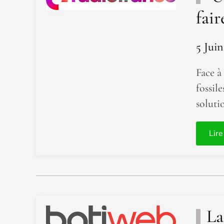
fai
5 Juin
Face à
fossil
solutio
Lire
La