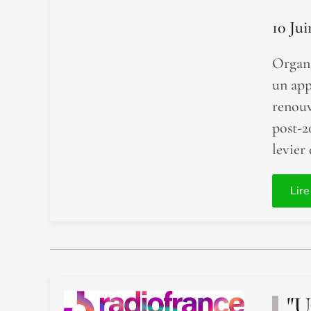
10 Jui
Organi
un app
renouv
post-2
levier
Lire
"U