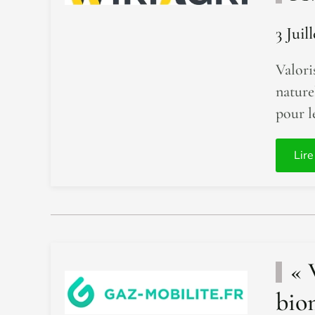
3 Juil
Valori
nature
pour l
Lire
« 
bio