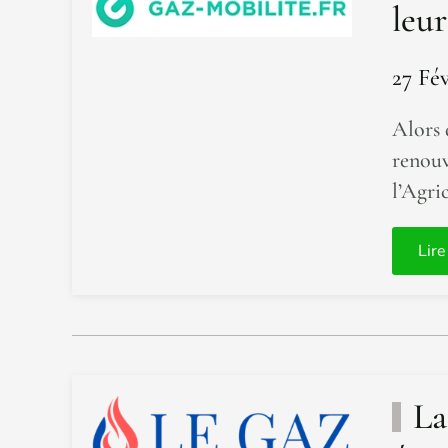
leur
27 Fév
Alors 
renouv
l’Agri
Lire
La