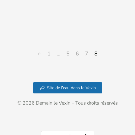
1
…
5
6
7
8
Site de l'eau dans le Vexin
© 2026 Demain le Vexin – Tous droits réservés